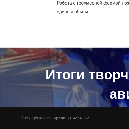
Работа с трехмерной формой поз
единый объем.
Навигация
по
Итоги творч
записям
ав
Copyright © 2026 Кроличья нора, 12