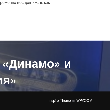
временно воспринимать как
т «Динамо» и
ия»
Inspiro Theme
от
WPZOOM