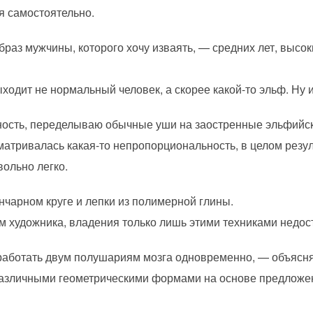
я самостоятельно.
браз мужчины, которого хочу изваять, — средних лет, высок
ходит не нормальный человек, а скорее какой-то эльф. Ну и
ность, переделываю обычные уши на заостренные эльфийск
матривалась какая-то непропорциональность, в целом резу
вольно легко.
нчарном круге и лепки из полимерной глины.
м художника, владения только лишь этими техниками недос
работать двум полушариям мозга одновременно, — объясн
различными геометрическими формами на основе предложен