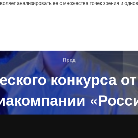
воляет анализировать ее с множества точек зрения и одно
Пред
Пред
еского конкурса о
иакомпании «Росс